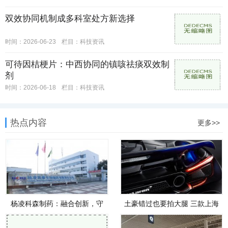
双效协同机制成多科室处方新选择
时间：2026-06-23
栏目：
科技资讯
可待因桔梗片：中西协同的镇咳祛痰双效制
剂
时间：2026-06-18
栏目：
科技资讯
热点内容
更多>>
杨凌科森制药：融合创新，守
土豪错过也要拍大腿 三款上海
护生
车